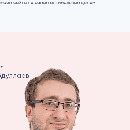
лаем сайты по самым оптимальным ценам
Индиви
соотве
та
бдуллаев