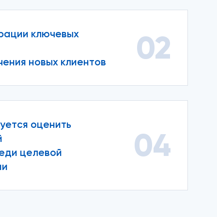
рации ключевых
02
чения новых клиентов
уется оценить
04
й
еди целевой
ии