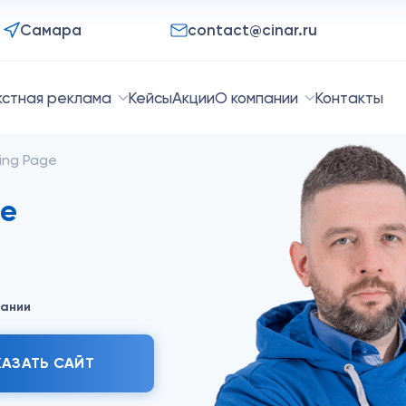
Самара
contact@cinar.ru
кстная реклама
Кейсы
Акции
О компании
Контакты
ing Page
ge
пании
КАЗАТЬ САЙТ