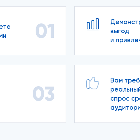
Демонст
01
ете
выгод
ми
и привле
Вам треб
03
реальны
спрос ср
аудитор